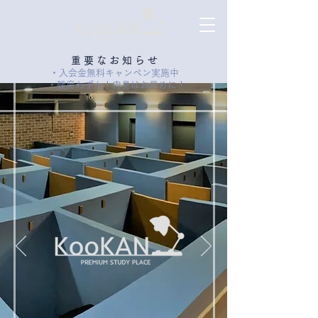
​重 要 な お 知 ら せ
・入会金無料キャンペン実施中
・残席わずか！内見はお早めに！