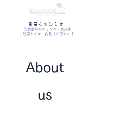
​重 要 な お 知 ら せ
・入会金無料キャンペン実施中
・残席わずか！内見はお早めに！
About
us