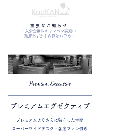
​重 要 な お 知 ら せ
・入会金無料キャンペン実施中
・残席わずか！内見はお早めに！
Premium Executive
​プレミアムエグゼクティブ
プレミアムよりさらに独立した空間
​スーパーワイドデスク・各席ファン付き