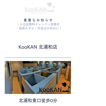
​重 要 な お 知 ら せ
・入会金無料キャンペン実施中
・残席わずか！内見はお早めに！
KooKAN 北浦和店
​北浦和東口徒歩0分